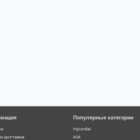
ing 4WD
мация
Популярные категории
ты
Hyundai
и доставка
KIA