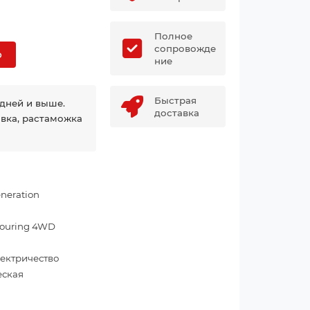
Полное
сопровожде
о
ние
Быстрая
 дней и выше.
доставка
авка, растаможка
neration
 Touring 4WD
лектричество
еская