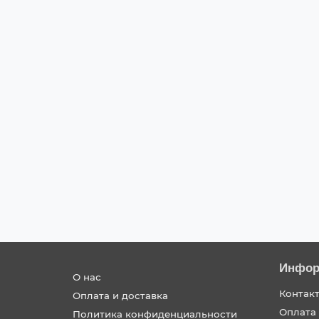
Заинтересовало авто
Honda CR-V 2022 г.
2022 г.
CR-V 5th Generation
-
2.0 Hybrid Tour
2136000 ₽
Заинтересовало авто
Инфор
О нас
Контак
Оплата и доставка
Оплата 
Политика конфиденциальности