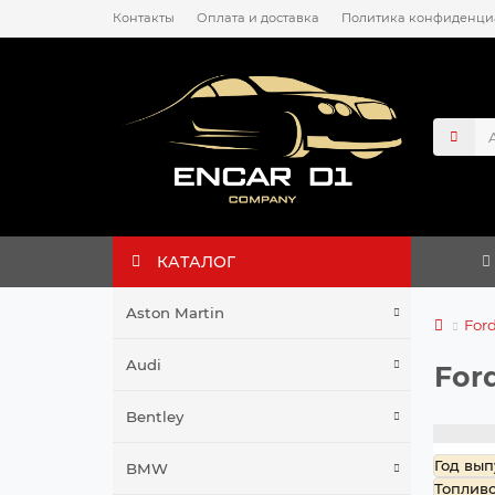
Контакты
Оплата и доставка
Политика конфиденци
КАТАЛОГ
Aston Martin
For
Audi
For
Bentley
Год вып
BMW
Топлив