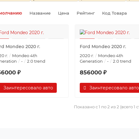
молчанию
Название
Цена
Рейтинг
Код Товара
rd Mondeo 2020 г.
Ford Mondeo 2020 г.
0 г.
Mondeo 4th
2020 г.
Mondeo 4th
neration
-
2.0 trend
Generation
-
2.0 trend
56000 ₽
856000 ₽
Заинтересовало авто
Заинтересовало авто
Показано с 1 по 2 из 2 (всего 1 