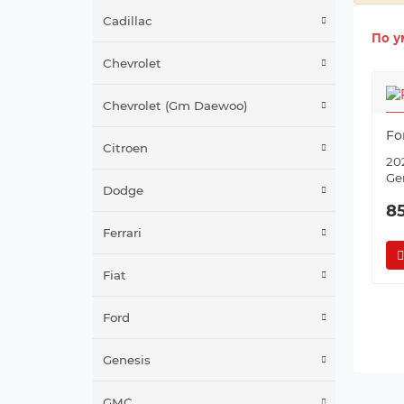
Cadillac
По у
Chevrolet
Chevrolet (Gm Daewoo)
Fo
Citroen
202
Ge
Dodge
8
Ferrari
Fiat
Ford
Genesis
GMC