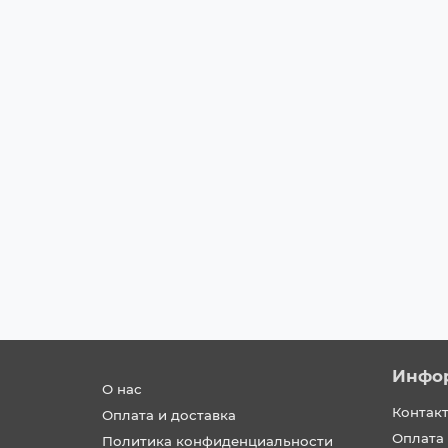
Заинтересовало авто
Honda CR-V 2021 г.
2021 г.
CR-V 5th Generation
-
2.0 Hybrid Touri
2640000 ₽
Заинтересовало авто
Инфо
О нас
Контак
Оплата и доставка
Оплата 
Политика конфиденциальности