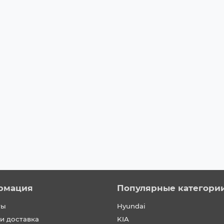
ng 4WD
рмация
Популярные категори
ты
Hyundai
и доставка
KIA