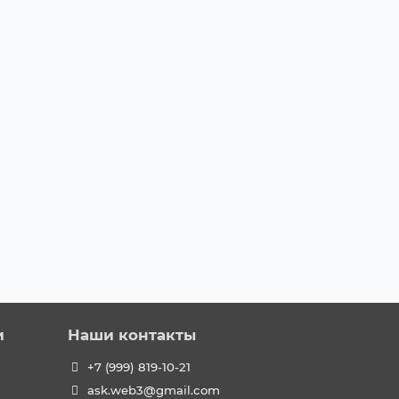
и
Наши контакты
+7 (999) 819-10-21
ask.web3@gmail.com