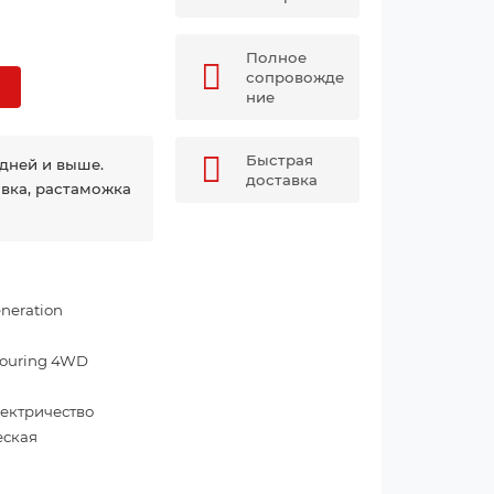
Полное
сопровожде
ние
Быстрая
 дней и выше.
доставка
авка, растаможка
neration
 Touring 4WD
лектричество
еская