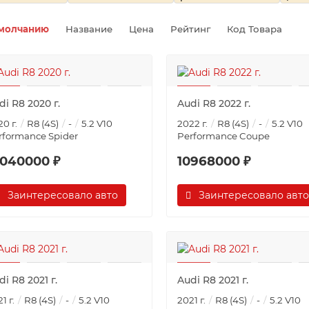
молчанию
Название
Цена
Рейтинг
Код Товара
di R8 2020 г.
Audi R8 2022 г.
0 г.
R8 (4S)
-
5.2 V10
2022 г.
R8 (4S)
-
5.2 V10
rformance Spider
Performance Coupe
8040000 ₽
10968000 ₽
Заинтересовало авто
Заинтересовало авто
di R8 2021 г.
Audi R8 2021 г.
1 г.
R8 (4S)
-
5.2 V10
2021 г.
R8 (4S)
-
5.2 V10