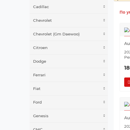
Cadillac
По у
Chevrolet
Chevrolet (Gm Daewoo)
Au
Citroen
202
Pe
Dodge
1
Ferrari
Fiat
Ford
Genesis
Au
202
GMC