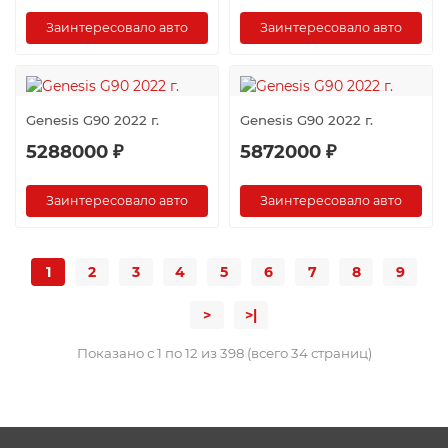
Заинтересовало авто
Заинтересовало авто
Genesis G90 2022 г.
Genesis G90 2022 г.
5288000 ₽
5872000 ₽
Заинтересовало авто
Заинтересовало авто
1
2
3
4
5
6
7
8
9
>
>|
Показано с 1 по 12 из 398 (всего 34 страниц)