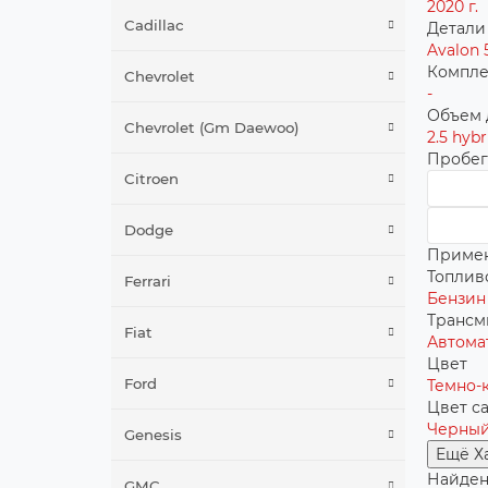
2020 г.
Cadillac
Детали
Avalon 
Компле
Chevrolet
-
Объем 
Chevrolet (Gm Daewoo)
2.5 hybr
Пробег
Citroen
Dodge
Приме
Топлив
Ferrari
Бензин
Трансм
Fiat
Автома
Цвет
Ford
Темно-
Цвет с
Черны
Genesis
Ещё Х
Найден
GMC