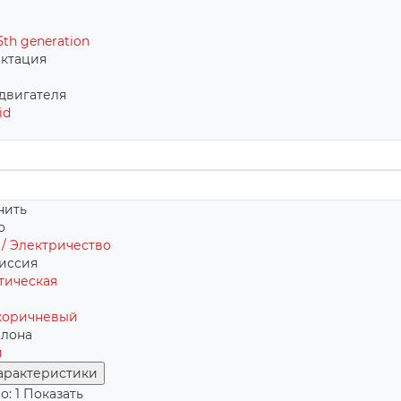
5th generation
ктация
двигателя
id
нить
о
 / Электричество
иссия
тическая
коричневый
алона
й
арактеристики
о:
1
Показать