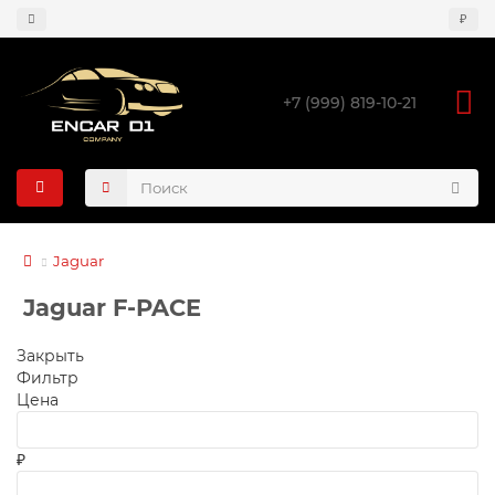
₽
+7 (999) 819-10-21
Jaguar
Jaguar F-PACE
Закрыть
Фильтр
Цена
₽