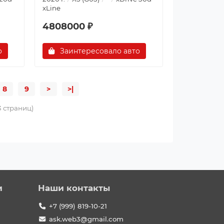
xLine
4808000 ₽
о
Заинтересовало авто
8
9
>
>|
73 страниц)
и
Наши контакты
+7 (999) 819-10-21
ask.web3@gmail.com