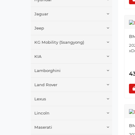
Jaguar
Jeep
BM
KG Mobility (Ssangyong)
202
xD
KIA
Lamborghini
4
Land Rover
Lexus
Lincoln
BM
Maserati
202