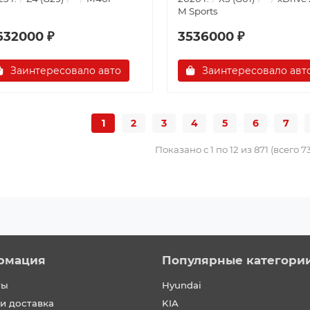
M Sports
632000 ₽
3536000 ₽
Заинтересовало авто
Заинтересовало авт
1
2
3
4
5
6
7
Показано с 1 по 12 из 871 (всего 
рмация
Популярные категори
ты
Hyundai
и доставка
KIA