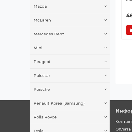
Mazda
4
McLaren
Mercedes Benz
Mini
Peugeot
Polestar
Porsche
Renault Korea (Samsung)
Инфо
О нас
Rolls Royce
Контак
Оплата и доставка
Оплата 
Политика конфиденциальности
Tesla