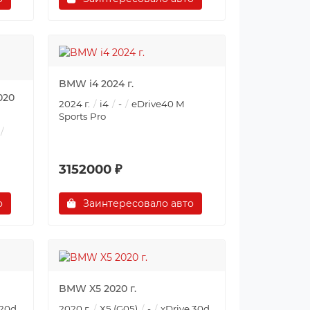
BMW i4 2024 г.
020
2024 г.
i4
-
eDrive40 M
Sports Pro
3152000 ₽
о
Заинтересовало авто
BMW X5 2020 г.
 20d
2020 г.
X5 (G05)
-
xDrive 30d