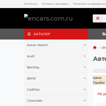
Контакты
Оплата и доставка
Политика конфиденци
КАТАЛОГ
Aston Martin
B
Audi
Авт
Bentley
Цена
BMW
Пробег
Cadillac
По у
Chevrolet