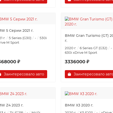
W 5 Серии 2021 г.
BMW Gran Turismo (GT) 2
1 г.
5 Series (G30)
-
530i
г.
rive M Sport
2020 г.
6 Series GT (G32)
-
630i ​​xDrive M Sport
368000 ₽
3336000 ₽
Заинтересовало авто
Заинтересовало авт
W Z4 2023 г.
BMW X3 2020 г.
3 г.
Z4 (G29)
-
M40i
2020 г.
X3 (G01)
-
xDrive