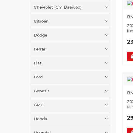
Chevrolet (Gm Daewoo)
BM
Citroen
202
lu
Dodge
2
Ferrari
Fiat
Ford
Genesis
BM
202
GMC
M 
2
Honda
Hyundai