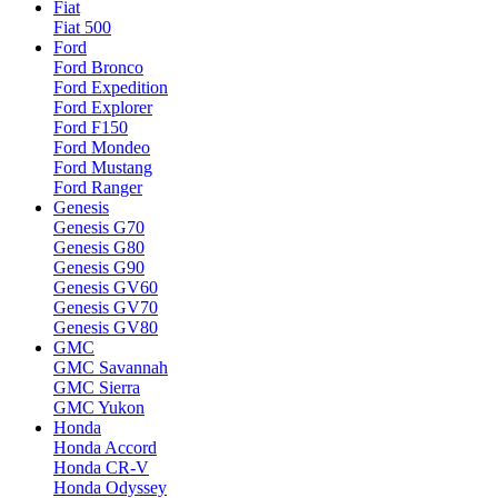
Fiat
Fiat 500
Ford
Ford Bronco
Ford Expedition
Ford Explorer
Ford F150
Ford Mondeo
Ford Mustang
Ford Ranger
Genesis
Genesis G70
Genesis G80
Genesis G90
Genesis GV60
Genesis GV70
Genesis GV80
GMC
GMC Savannah
GMC Sierra
GMC Yukon
Honda
Honda Accord
Honda CR-V
Honda Odyssey