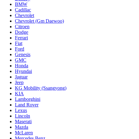
BMW
Cadillac
Chevrolet
Chevrolet (Gm Daewoo)
Citroen
Dodge
Ferrari
Fiat
Ford
Genesis
GMC
Honda
Hyundai
Jaguar
Jeep
KG Mobility (Ssangyong)
KIA
Lamborghini
Land Rover
Lexus
Lincoln
Maserati
Mazda
McLaren
Mercedes Benz