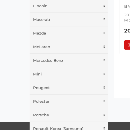
Lincoln
BM
202
Maserati
M 
2
Mazda
McLaren
Mercedes Benz
Mini
Peugeot
Polestar
Porsche
Renault Korea (Samsung)