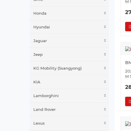
M 
2
Honda
Hyundai
Jaguar
Jeep
BM
KG Mobility (Ssangyong)
202
M 
KIA
2
Lamborghini
Land Rover
Lexus