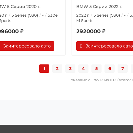
W 5 Серии 2020 г.
BMW 5 Серии 2022 г.
0 г.
5 Series (G30)
-
530e
2022 г.
5 Series (G30)
-
5
Sports
M Sports
096000 ₽
2920000 ₽
Заинтересовало авто
Заинтересовало авто
1
2
3
4
5
6
7
Показано с 1 по 12 из 102 (всего 