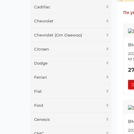
Cadillac
По у
Chevrolet
Chevrolet (Gm Daewoo)
BM
Citroen
202
M 
Dodge
2
Ferrari
Fiat
Ford
Genesis
BM
202
GMC