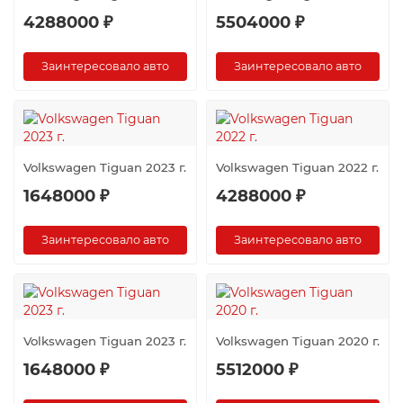
4288000 ₽
5504000 ₽
Заинтересовало авто
Заинтересовало авто
Volkswagen Tiguan 2023 г.
Volkswagen Tiguan 2022 г.
1648000 ₽
4288000 ₽
Заинтересовало авто
Заинтересовало авто
Volkswagen Tiguan 2023 г.
Volkswagen Tiguan 2020 г.
1648000 ₽
5512000 ₽