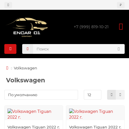
₽
+7 (999) 819-10-21
Volkswagen
Volkswagen
Volkswagen Tiguan 2022 г.
Volkswagen Tiguan 2022 г.