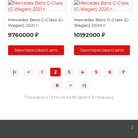
Mercedes Benz G-Class (G-
Mercedes Benz G-Class (G-
Wagen) 2021 г.
Wagen) 2020 г.
9760000 ₽
10192000 ₽
Заинтересовало авто
Заинтересовало авто
|<
<
1
2
3
4
5
6
7
8
>
>|
Показано с 13 по 24 из 85 (всего 8 страниц)