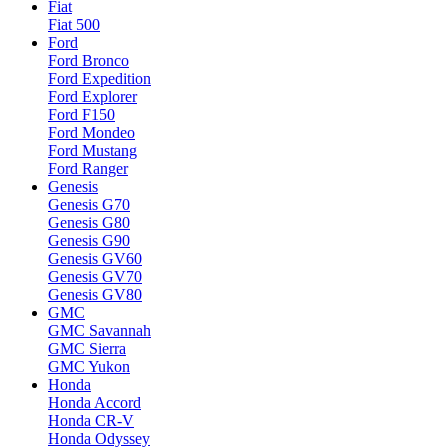
Fiat
Fiat 500
Ford
Ford Bronco
Ford Expedition
Ford Explorer
Ford F150
Ford Mondeo
Ford Mustang
Ford Ranger
Genesis
Genesis G70
Genesis G80
Genesis G90
Genesis GV60
Genesis GV70
Genesis GV80
GMC
GMC Savannah
GMC Sierra
GMC Yukon
Honda
Honda Accord
Honda CR-V
Honda Odyssey