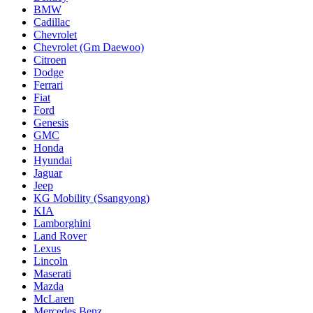
BMW
Cadillac
Chevrolet
Chevrolet (Gm Daewoo)
Citroen
Dodge
Ferrari
Fiat
Ford
Genesis
GMC
Honda
Hyundai
Jaguar
Jeep
KG Mobility (Ssangyong)
KIA
Lamborghini
Land Rover
Lexus
Lincoln
Maserati
Mazda
McLaren
Mercedes Benz