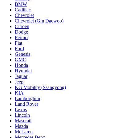
BMW
Cadillac
Chevrolet
Chevrolet (Gm Daewoo)
Citroen
Dodge
Ferrari
Fiat
Ford
Genesis
GMC
Honda
Hyundai
Jaguar
Jeep
KG Mobility (Ssangyong)
KIA
Lamborghini
Land Rover
Lexus
Lincoln
Maserati
Mazda
McLaren
Mercedes Benz