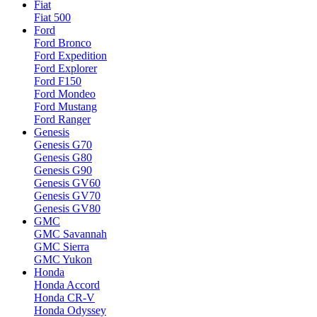
Fiat
Fiat 500
Ford
Ford Bronco
Ford Expedition
Ford Explorer
Ford F150
Ford Mondeo
Ford Mustang
Ford Ranger
Genesis
Genesis G70
Genesis G80
Genesis G90
Genesis GV60
Genesis GV70
Genesis GV80
GMC
GMC Savannah
GMC Sierra
GMC Yukon
Honda
Honda Accord
Honda CR-V
Honda Odyssey