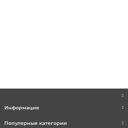
5816000 ₽
Заинтересовало авто
BMW 8 Серии 2022 г.
5952000 ₽
Заинтересовало авто
Информация
Популярные категории